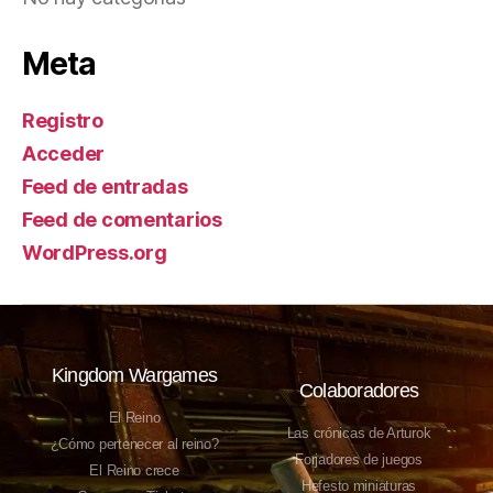
Meta
Registro
Acceder
Feed de entradas
Feed de comentarios
WordPress.org
Kingdom Wargames
Colaboradores
El Reino
Las crónicas de Arturok
¿Cómo pertenecer al reino?
Forjadores de juegos
El Reino crece
Hefesto miniaturas