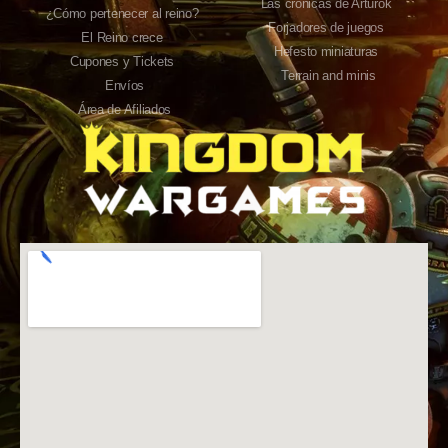
Las crónicas de Arturok
¿Cómo pertenecer al reino?
Forjadores de juegos
El Reino crece
Hefesto miniaturas
Cupones y Tickets
Terrain and minis
Envíos
Área de Afiliados