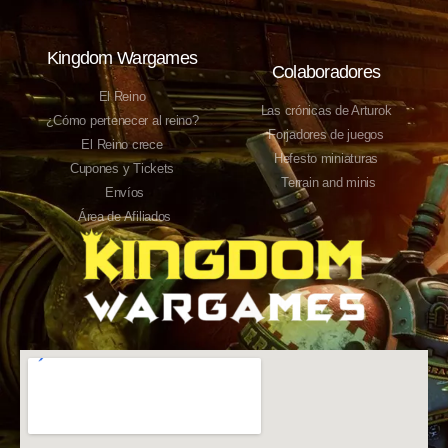
Kingdom Wargames
Colaboradores
El Reino
Las crónicas de Arturok
¿Cómo pertenecer al reino?
Forjadores de juegos
El Reino crece
Hefesto miniaturas
Cupones y Tickets
Terrain and minis
Envíos
Área de Afiliados