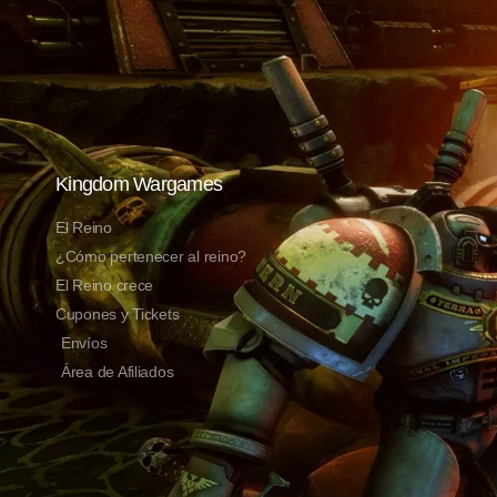
Kingdom Wargames
El Reino
¿Cómo pertenecer al reino?
El Reino crece
Cupones y Tickets
Envíos
Área de Afiliados