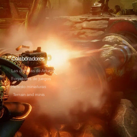
Colaboradores
Las crónicas de Arturok
Forjadores de juegos
Hefesto miniaturas
Terrain and minis