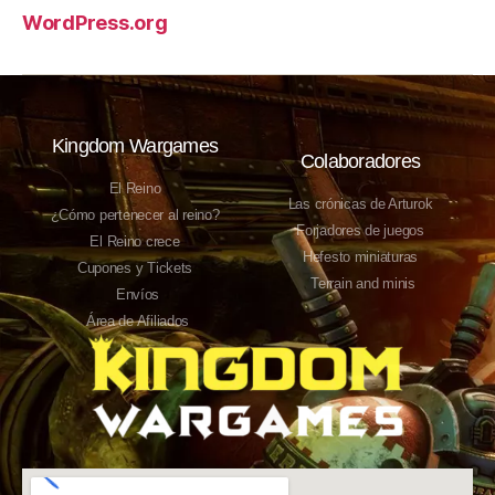
WordPress.org
Kingdom Wargames
Colaboradores
El Reino
Las crónicas de Arturok
¿Cómo pertenecer al reino?
Forjadores de juegos
El Reino crece
Hefesto miniaturas
Cupones y Tickets
Terrain and minis
Envíos
Área de Afiliados