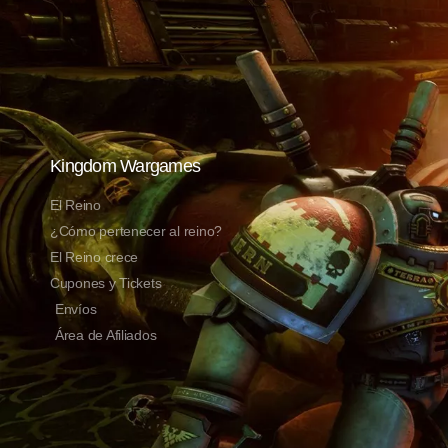
Kingdom Wargames
El Reino
¿Cómo pertenecer al reino?
El Reino crece
Cupones y Tickets
Envíos
Área de Afiliados