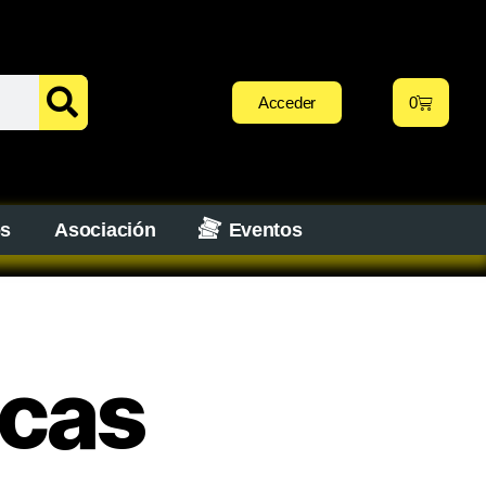
Acceder
0
os
Asociación
Eventos
ncas