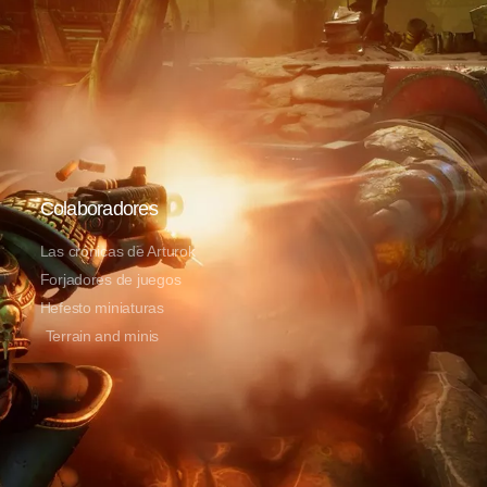
Colaboradores
Las crónicas de Arturok
Forjadores de juegos
Hefesto miniaturas
Terrain and minis