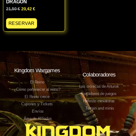
DRAGON
21,50
€
20,42
€
RESERVAR
Kingdom Wargames
Colaboradores
El Reino
Las crónicas de Arturok
¿Cómo pertenecer al reino?
Forjadores de juegos
El Reino crece
Hefesto miniaturas
Cupones y Tickets
Terrain and minis
Envíos
Área de Afiliados