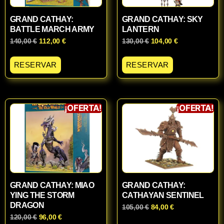
GRAND CATHAY:
GRAND CATHAY: SKY
BATTLE MARCH ARMY
LANTERN
140,00
€
112,00
€
130,00
€
104,00
€
RESERVAR
RESERVAR
¡OFERTA!
¡OFERTA!
GRAND CATHAY: MIAO
GRAND CATHAY:
YING THE STORM
CATHAYAN SENTINEL
DRAGON
105,00
€
84,00
€
120,00
€
96,00
€