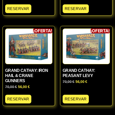
RESERVAR
RESERVAR
¡OFERTA!
¡OFERTA!
GRAND CATHAY: IRON
GRAND CATHAY:
HAIL & CRANE
PEASANT LEVY
GUNNERS
70,00
€
56,00
€
70,00
€
56,00
€
RESERVAR
RESERVAR