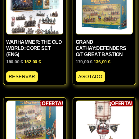
WARHAMMER: THE OLD
GRAND
WORLD: CORE SET
CATHAY:DEFENDERS
(ENG)
O/T GREAT BASTION
190,00
€
152,00
€
170,00
€
136,00
€
RESERVAR
AGOTADO
¡OFERTA!
¡OFERTA!