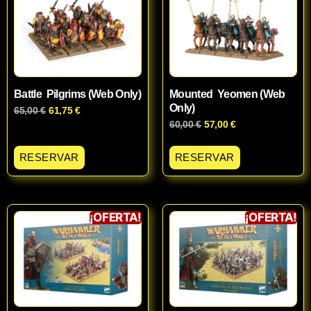
Battle Pilgrims (Web Only)
Mounted Yeomen (Web
Only)
65,00
€
61,75
€
60,00
€
57,00
€
RESERVAR
RESERVAR
¡OFERTA!
¡OFERTA!