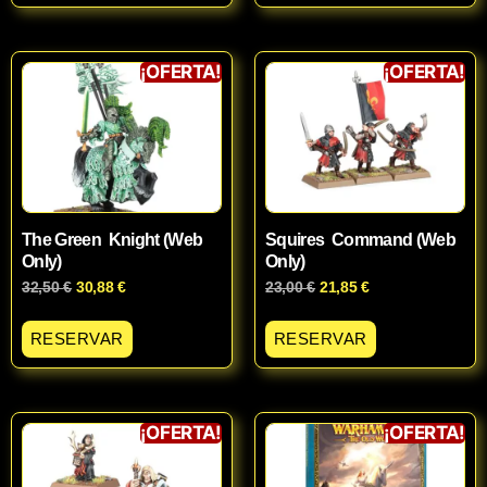
¡OFERTA!
¡OFERTA!
The Green Knight (Web
Squires Command (Web
Only)
Only)
32,50
€
30,88
€
23,00
€
21,85
€
RESERVAR
RESERVAR
¡OFERTA!
¡OFERTA!