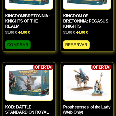
KINGDOM/BRETONNIA:
KINGDOM OF
KNIGHTS OF THE
BRETONNIA: PEGASUS
REALM
KNIGHTS
55,00
€
44,00
€
55,00
€
44,00
€
COMPRAR
RESERVAR
¡OFERTA!
¡OFERTA!
KOB: BATTLE
Prophetesses of the Lady
STANDARD ON ROYAL
(Web Only)