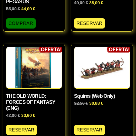
PEGASUS
40,00
€
38,00
€
55,00
€
44,00
€
COMPRAR
RESERVAR
¡OFERTA!
¡OFERTA!
THE OLD WORLD:
Squires (Web Only)
FORCES OF FANTASY
32,50
€
30,88
€
(ENG)
42,00
€
33,60
€
RESERVAR
RESERVAR