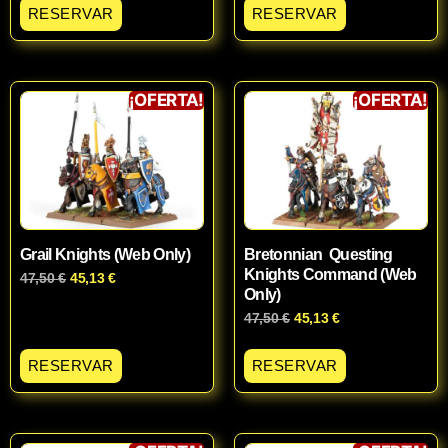
RESERVAR
RESERVAR
¡OFERTA!
¡OFERTA!
Grail Knights (Web Only)
Bretonnian Questing
Knights Command (Web
47,50
€
45,13
€
Only)
47,50
€
45,13
€
RESERVAR
RESERVAR