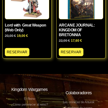
Lord with Great Weapon
ARCANE JOURNAL:
(Web Only)
KINGDOM OF
BRETONNIA
20,00
€
19,00
€
22,00
€
17,60
€
RESERVAR
RESERVAR
Kingdom Wargames
Colaboradores
El Reino
Las crónicas de Arturok
¿Cómo pertenecer al reino?
Forjadores de juegos