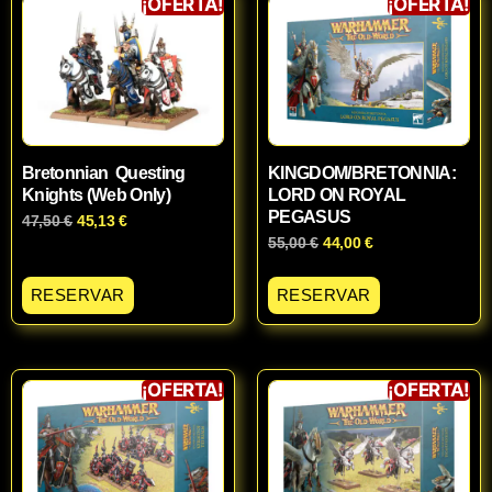
¡OFERTA!
¡OFERTA!
Bretonnian Questing
KINGDOM/BRETONNIA:
Knights (Web Only)
LORD ON ROYAL
PEGASUS
47,50
€
45,13
€
55,00
€
44,00
€
RESERVAR
RESERVAR
¡OFERTA!
¡OFERTA!