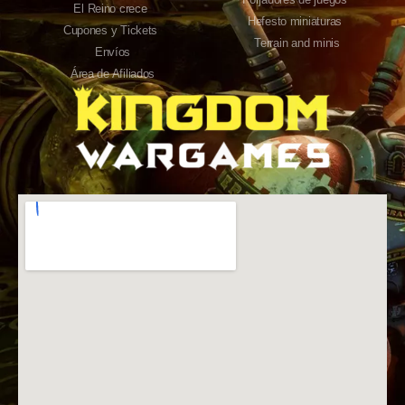
El Reino crece
Hefesto miniaturas
Cupones y Tickets
Terrain and minis
Envíos
Área de Afiliados