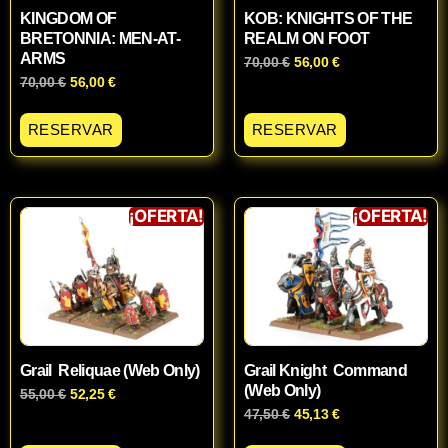
KINGDOM OF
KOB: KNIGHTS OF THE
BRETONNIA: MEN-AT-
REALM ON FOOT
ARMS
70,00
€
56,00
€
70,00
€
56,00
€
RESERVAR
RESERVAR
¡OFERTA!
¡OFERTA!
Grail Reliquae (Web Only)
Grail Knight Command
(Web Only)
55,00
€
52,25
€
47,50
€
45,13
€