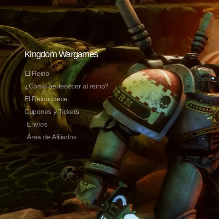
Kingdom Wargames
El Reino
¿Cómo pertenecer al reino?
El Reino crece
Cupones y Tickets
Envíos
Área de Afiliados