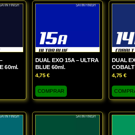
–
DUAL EXO 15A – ULTRA
DUAL EX
 60ml.
BLUE 60ml.
COBALT 
4,75
€
4,75
€
COMPRAR
COMPR