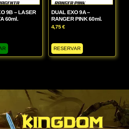
O 9B – LASER
DUAL EXO 9A –
 60ml.
RANGER PINK 60ml.
4,75
€
AR
RESERVAR