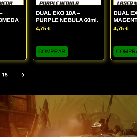
–
DUAL EXO 10A –
DUAL EX
OMEDA
PURPLE NEBULA 60ml.
MAGENTA
4,75
€
4,75
€
COMPRAR
COMPR
15
→