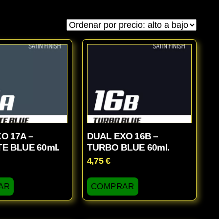
O 17A –
DUAL EXO 16B –
E BLUE 60ml.
TURBO BLUE 60ml.
4,75
€
AR
COMPRAR