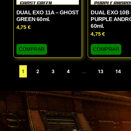
DUAL EXO 11A – GHOST
DUAL EXO 10B 
GREEN 60ml.
PURPLE ANDR
60ml.
4,75
€
4,75
€
COMPRAR
COMPRAR
1
2
3
4
…
13
14