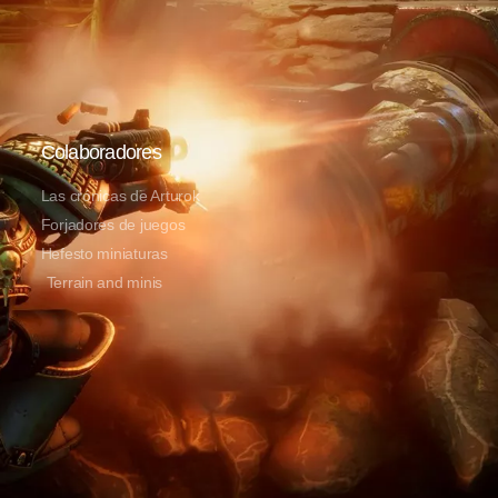
Colaboradores
Las crónicas de Arturok
Forjadores de juegos
Hefesto miniaturas
Terrain and minis