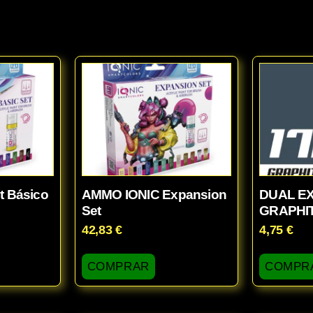
t Básico
AMMO IONIC Expansion
DUAL EX
Set
GRAPHIT
42,83
€
4,75
€
COMPRAR
COMPR