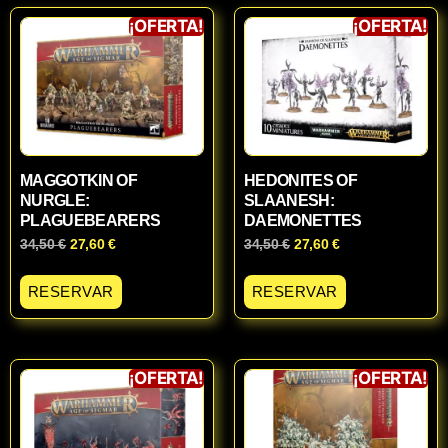
¡OFERTA!
¡OFERTA!
MAGGOTKIN OF
HEDONITES OF
NURGLE:
SLAANESH:
PLAGUEBEARERS
DAEMONETTES
34,50
€
27,60
€
34,50
€
27,60
€
RESERVAR
RESERVAR
¡OFERTA!
¡OFERTA!