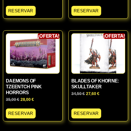
RESERVAR
RESERVAR
¡OFERTA!
¡OFERTA!
DAEMONS OF
BLADES OF KHORNE:
TZEENTCH PINK
SKULLTAKER
HORRORS
34,50
€
27,60
€
35,00
€
28,00
€
RESERVAR
RESERVAR