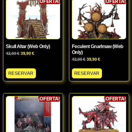
¡OFERTA!
¡OFERTA!
Skull Altar (Web Only)
Feculent Gnarlmaw (Web
Only)
42,00
€
39,90
€
42,00
€
39,90
€
RESERVAR
RESERVAR
¡OFERTA!
¡OFERTA!