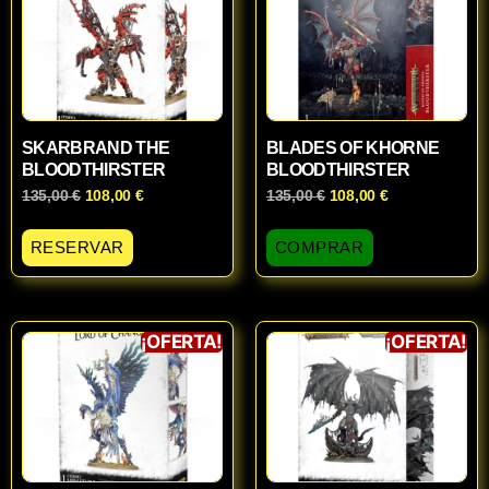
SKARBRAND THE
BLADES OF KHORNE
BLOODTHIRSTER
BLOODTHIRSTER
135,00
€
108,00
€
135,00
€
108,00
€
RESERVAR
COMPRAR
¡OFERTA!
¡OFERTA!