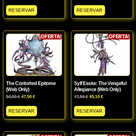
RESERVAR
RESERVAR
¡OFERTA!
¡OFERTA!
The Contorted Epitome
Syll’Esske: The Vengeful
(Web Only)
Allegiance (Web Only)
50,00
€
47,50
€
47,50
€
45,10
€
RESERVAR
RESERVAR