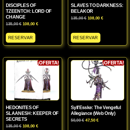
DISCIPLES OF
SLAVES TO DARKNESS:
TZEENTCH: LORD OF
BELAKOR
CHANGE
135,00
€
108,00
€
135,00
€
108,00
€
RESERVAR
RESERVAR
¡OFERTA!
¡OFERTA!
HEDONITES OF
Syll’Esske: The Vengeful
SLAANESH: KEEPER OF
Allegiance (Web Only)
SECRETS
50,00
€
47,50
€
135,00
€
108,00
€