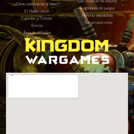
Las crónicas de Arturok
¿Cómo pertenecer al reino?
Forjadores de juegos
El Reino crece
Hefesto miniaturas
Cupones y Tickets
Terrain and minis
Envíos
Área de Afiliados