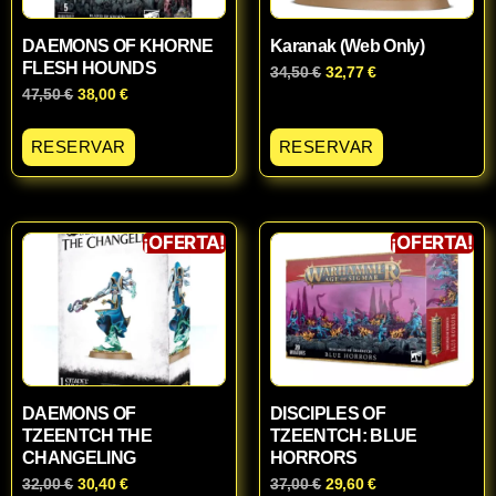
DAEMONS OF KHORNE
Karanak (Web Only)
FLESH HOUNDS
34,50
€
32,77
€
47,50
€
38,00
€
RESERVAR
RESERVAR
¡OFERTA!
¡OFERTA!
DAEMONS OF
DISCIPLES OF
TZEENTCH THE
TZEENTCH: BLUE
CHANGELING
HORRORS
32,00
€
30,40
€
37,00
€
29,60
€