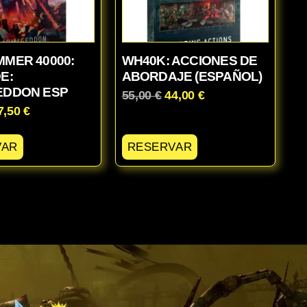
MER 40000:
WH40K: ACCIONES DE
E:
ABORDAJE (ESPAÑOL)
DDON ESP
55,00
€
44,00
€
7,50
€
VAR
RESERVAR