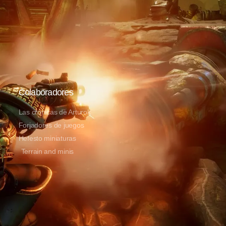
Colaboradores
Las crónicas de Arturok
Forjadores de juegos
Hefesto miniaturas
Terrain and minis