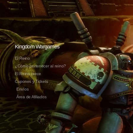
Kingdom Wargames
El Reino
¿Cómo pertenecer al reino?
El Reino crece
Cupones y Tickets
Envíos
Área de Afiliados