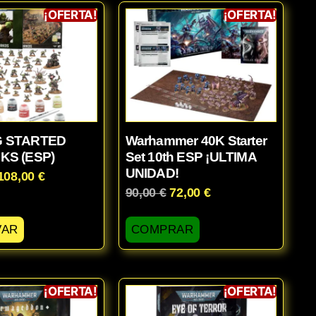
¡OFERTA!
¡OFERTA!
G STARTED
Warhammer 40K Starter
KS (ESP)
Set 10th ESP ¡ULTIMA
UNIDAD!
108,00
€
90,00
€
72,00
€
VAR
COMPRAR
¡OFERTA!
¡OFERTA!