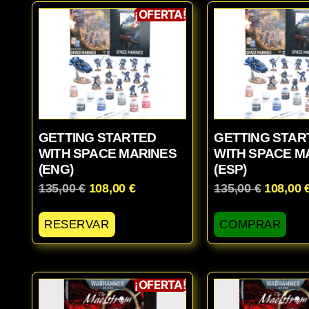
¡OFERTA!
GETTING STARTED
GETTING STAR
WITH SPACE MARINES
WITH SPACE M
(ENG)
(ESP)
135,00
€
108,00
€
135,00
€
108,00
RESERVAR
COMPRAR
¡OFERTA!