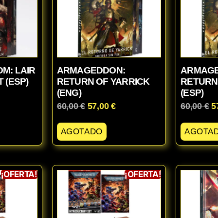
M: LAIR
ARMAGEDDON:
ARMAGE
 (ESP)
RETURN OF YARRICK
RETURN
(ENG)
(ESP)
60,00
€
57,00
€
60,00
€
5
AGOTADO
AGOTA
¡OFERTA!
¡OFERTA!