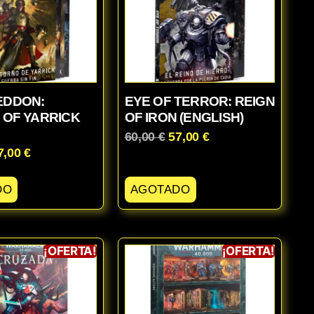
DDON:
EYE OF TERROR: REIGN
 OF YARRICK
OF IRON (ENGLISH)
60,00
€
57,00
€
7,00
€
DO
AGOTADO
¡OFERTA!
¡OFERTA!