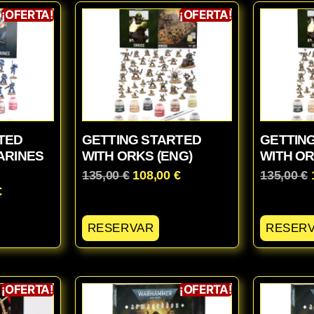
¡OFERTA!
¡OFERTA!
TED
GETTING STARTED
GETTIN
ARINES
WITH ORKS (ENG)
WITH OR
135,00
€
108,00
€
135,00
€
€
RESERVAR
RESER
¡OFERTA!
¡OFERTA!