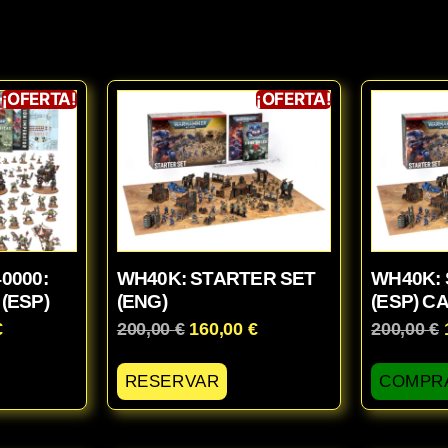
¡OFERTA!
¡OFERTA!
0000:
WH40K: STARTER SET
WH40K:
(ESP)
(ENG)
(ESP) CA
€
200,00
€
160,00
€
200,00
€
RESERVAR
COMPR