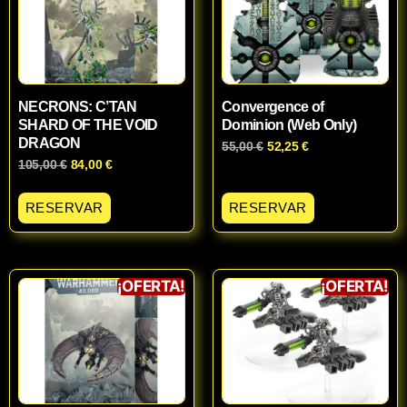
NECRONS: C’TAN
Convergence of
SHARD OF THE VOID
Dominion (Web Only)
DRAGON
55,00
€
52,25
€
105,00
€
84,00
€
RESERVAR
RESERVAR
¡OFERTA!
¡OFERTA!