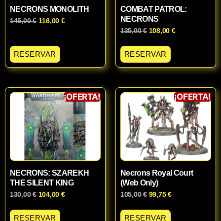
NECRONS MONOLITH
COMBAT PATROL:
NECRONS
145,00
€
116,00
€
135,00
€
108,00
€
RESERVAR
RESERVAR
¡OFERTA!
¡OFERTA!
NECRONS: SZAREKH
Necrons Royal Court
THE SILENT KING
(Web Only)
130,00
€
104,00
€
105,00
€
99,75
€
RESERVAR
RESERVAR