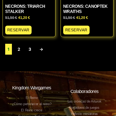
NECRONS: TRIARCH
NECRONS: CANOPTEK
STALKER
WRAITHS
51,50
€
41,20
€
51,50
€
41,20
€
RESERVAR
RESERVAR
1
2
3
→
Kingdom Wargames
Colaboradores
El Reino
Las crónicas de Arturok
¿Cómo pertenecer al reino?
Forjadores de juegos
El Reino crece
Hefesto miniaturas