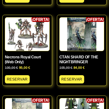
¡OFERTA!
¡OFERTA!
Necrons Royal Court
CTAN SHARD OF THE
(Web Only)
NIGHTBRINGER
100,00
€
95,00
€
105,00
€
84,00
€
RESERVAR
RESERVAR
¡OFERTA!
¡OFERTA!