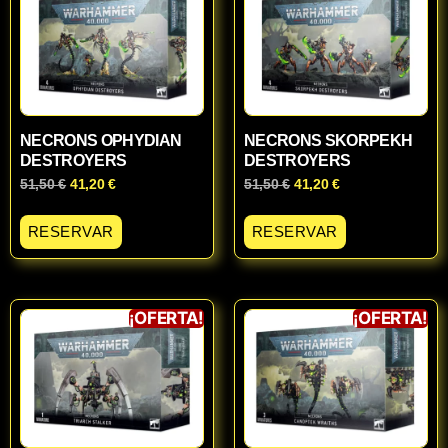
NECRONS OPHYDIAN
NECRONS SKORPEKH
DESTROYERS
DESTROYERS
51,50
€
41,20
€
51,50
€
41,20
€
RESERVAR
RESERVAR
¡OFERTA!
¡OFERTA!