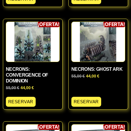
¡OFERTA!
¡OFERTA!
NECRONS:
NECRONS: GHOST ARK
CONVERGENCE OF
55,00
€
44,00
€
DOMINION
55,00
€
44,00
€
RESERVAR
RESERVAR
¡OFERTA!
¡OFERTA!