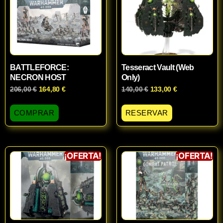
BATTLEFORCE:
Tesseract Vault (Web
NECRON HOST
Only)
206,00
€
164,80
€
140,00
€
133,00
€
COMPRAR
RESERVAR
¡OFERTA!
¡OFERTA!