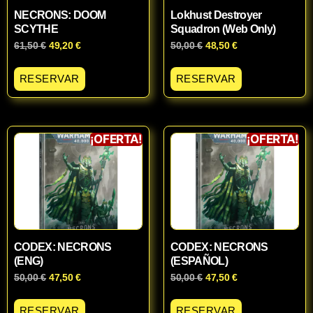
NECRONS: DOOM
Lokhust Destroyer
SCYTHE
Squadron (Web Only)
61,50
€
49,20
€
50,00
€
48,50
€
RESERVAR
RESERVAR
¡OFERTA!
¡OFERTA!
CODEX: NECRONS
CODEX: NECRONS
(ENG)
(ESPAÑOL)
50,00
€
47,50
€
50,00
€
47,50
€
RESERVAR
RESERVAR