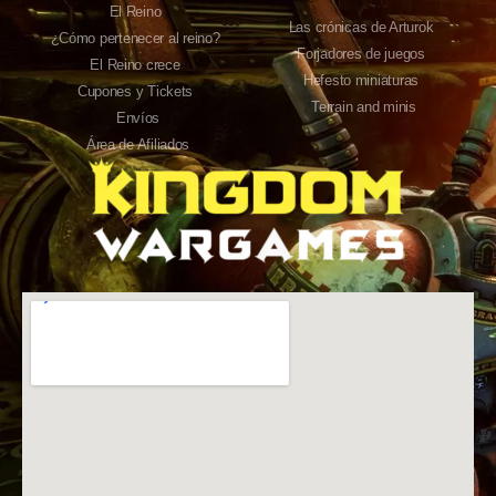
El Reino
Las crónicas de Arturok
¿Cómo pertenecer al reino?
Forjadores de juegos
El Reino crece
Hefesto miniaturas
Cupones y Tickets
Terrain and minis
Envíos
Área de Afiliados