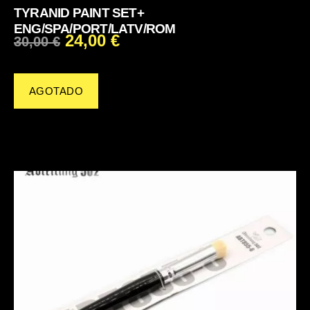
TYRANID PAINT SET+
ENG/SPA/PORT/LATV/ROM
24,00
€
30,00
€
AGOTADO