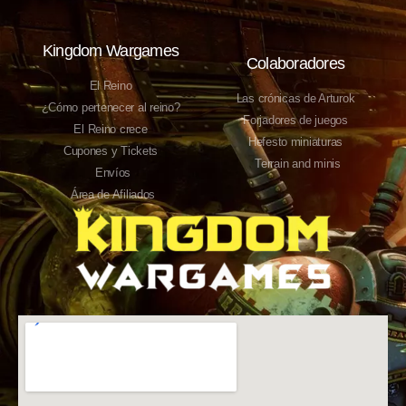
Kingdom Wargames
Colaboradores
El Reino
Las crónicas de Arturok
¿Cómo pertenecer al reino?
Forjadores de juegos
El Reino crece
Hefesto miniaturas
Cupones y Tickets
Terrain and minis
Envíos
Área de Afiliados