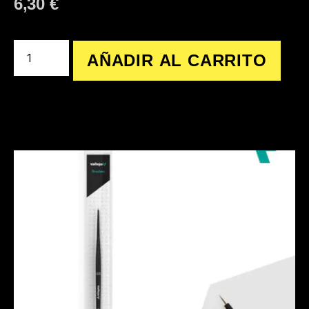
6,30
€
AÑADIR AL CARRITO