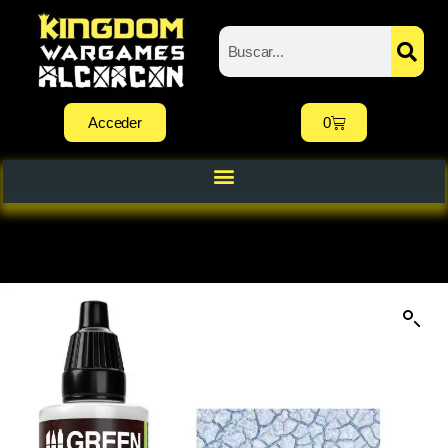
Acceder
0