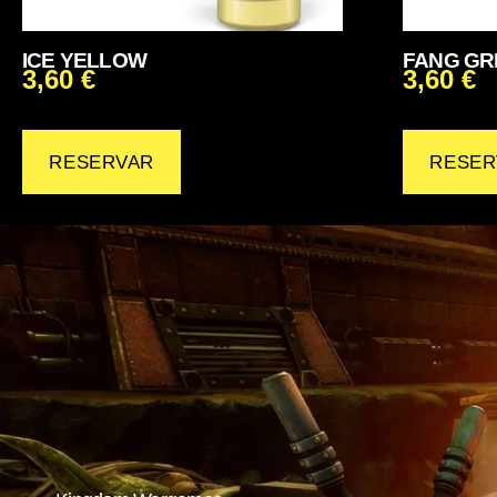
ICE YELLOW
FANG GR
3,60
€
3,60
€
RESERVAR
RESER