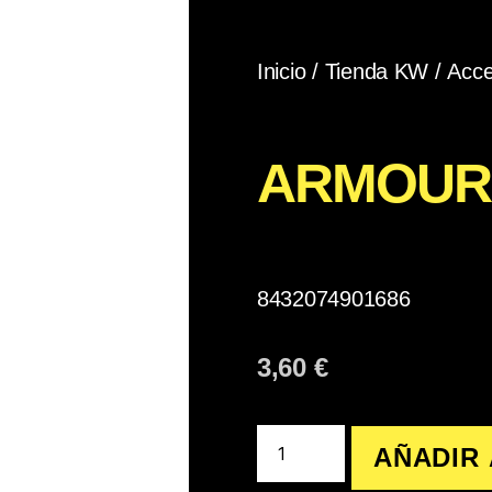
Inicio
/
Tienda KW
/
Acce
ARMOUR
8432074901686
3,60
€
AÑADIR 