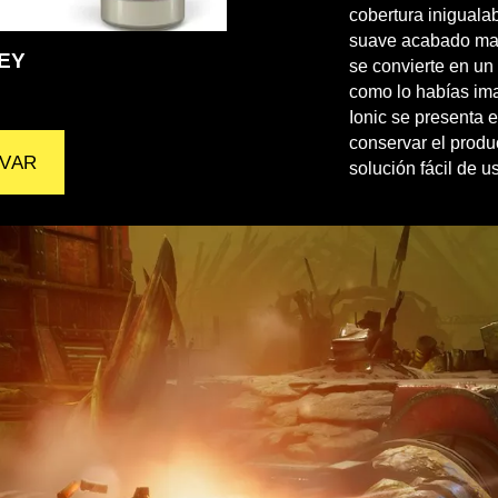
cobertura iniguala
suave acabado mate
EY
se convierte en un
como lo habías im
Ionic se presenta 
conservar el produ
VAR
solución fácil de u