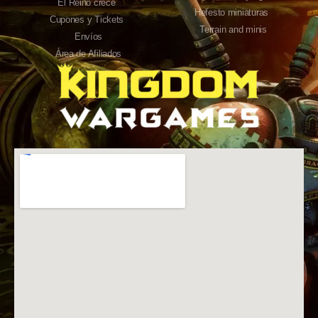
El Reino crece
Hefesto miniaturas
Cupones y Tickets
Terrain and minis
Envíos
Área de Afiliados