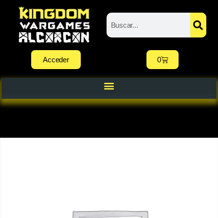
Acceder
0