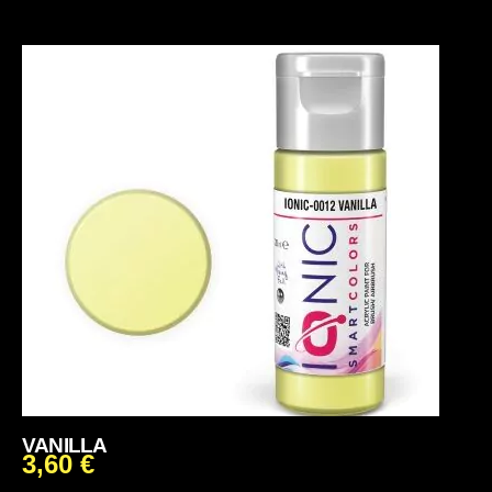
VANILLA
3,60
€