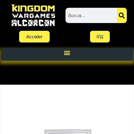
Acceder
0