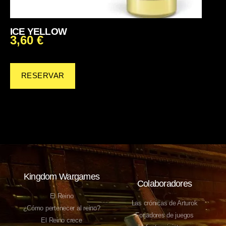
ICE YELLOW
3,60
€
RESERVAR
Kingdom Wargames
Colaboradores
El Reino
Las crónicas de Arturok
¿Cómo pertenecer al reino?
Forjadores de juegos
El Reino crece