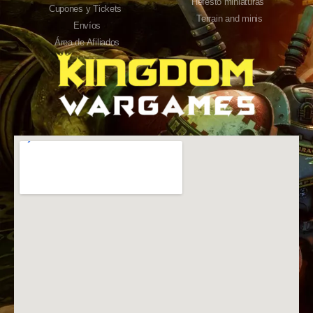
Hefesto miniaturas
Cupones y Tickets
Terrain and minis
Envíos
Área de Afiliados