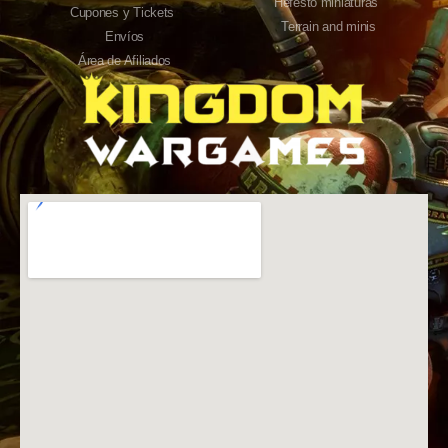
Hefesto miniaturas
Cupones y Tickets
Terrain and minis
Envíos
Área de Afiliados