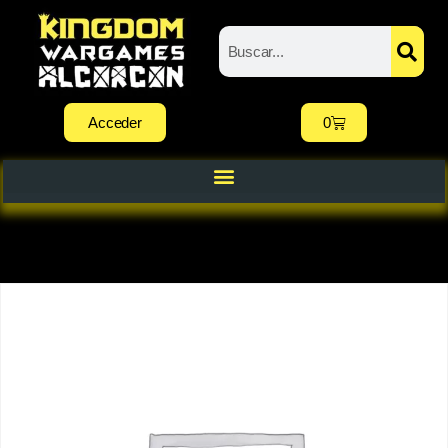
Acceder
0