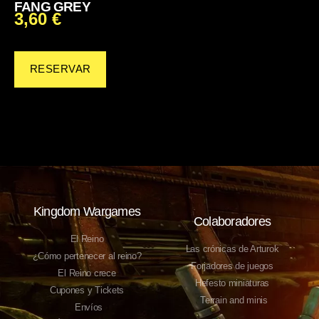
FANG GREY
3,60
€
RESERVAR
Kingdom Wargames
Colaboradores
El Reino
Las crónicas de Arturok
¿Cómo pertenecer al reino?
Forjadores de juegos
El Reino crece
Hefesto miniaturas
Cupones y Tickets
Terrain and minis
Envíos