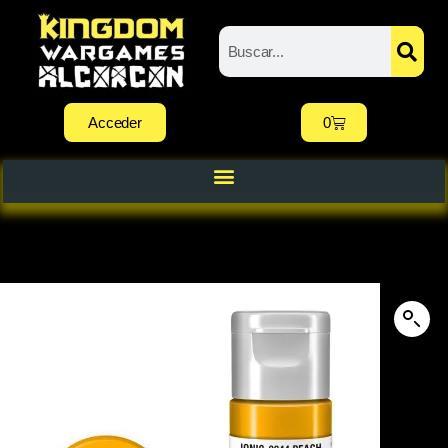
Acceder
0