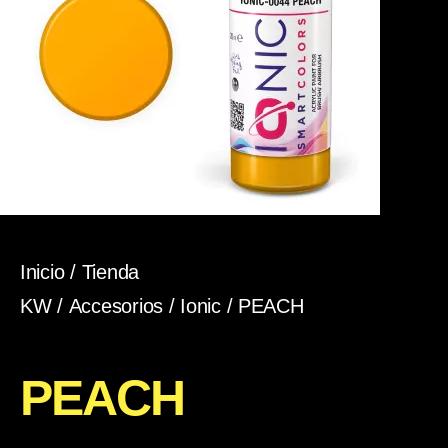
Inicio
/
Tienda
KW
/
Accesorios
/
Ionic
/ PEACH
PEACH