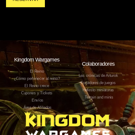
Kingdom Wargames
Colaboradores
El Reino
Las crónicas de Arturok
¿Cómo pertenecer al reino?
Forjadores de juegos
El Reino crece
Hefesto miniaturas
Cupones y Tickets
Terrain and minis
Envíos
Área de Afiliados