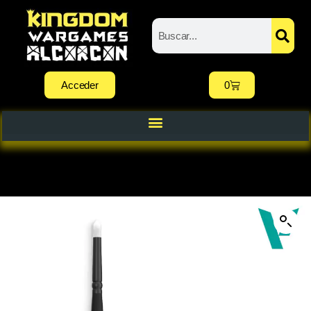
Acceder
0