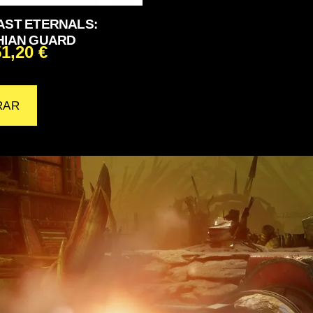
ST ETERNALS:
IAN GUARD
51,20
€
RAR