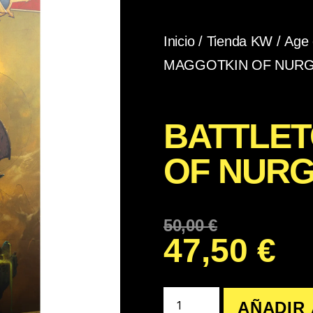
Inicio
/
Tienda KW
/
Age 
MAGGOTKIN OF NURG
BATTLET
OF NURG
50,00
€
47,50
€
AÑADIR 