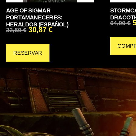
AGE OF SIGMAR
STORMCA
PORTAMANECERES:
DRACOTH
64,00
€
HERALDOS (ESPAÑOL)
30,87
€
32,50
€
COMP
RESERVAR