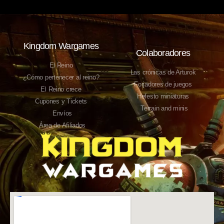
Kingdom Wargames
Colaboradores
El Reino
Las crónicas de Arturok
¿Cómo pertenecer al reino?
Forjadores de juegos
El Reino crece
Hefesto miniaturas
Cupones y Tickets
Terrain and minis
Envíos
Área de Afiliados