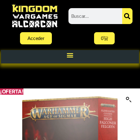
Acceder
0
¡OFERTA!