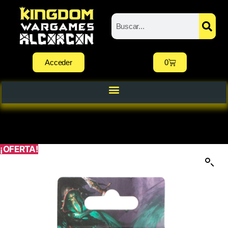
Acceder
0
¡OFERTA!