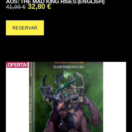
AOS: THE MAD KING RISES (ENGLISH)
32,80
€
41,00
€
RESERVAR
¡OFERTA!