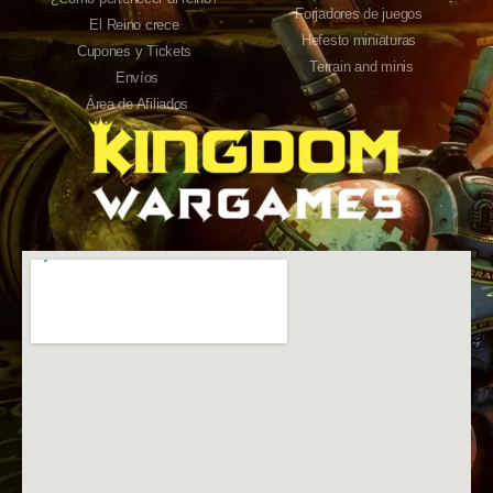
Forjadores de juegos
El Reino crece
Hefesto miniaturas
Cupones y Tickets
Terrain and minis
Envíos
Área de Afiliados