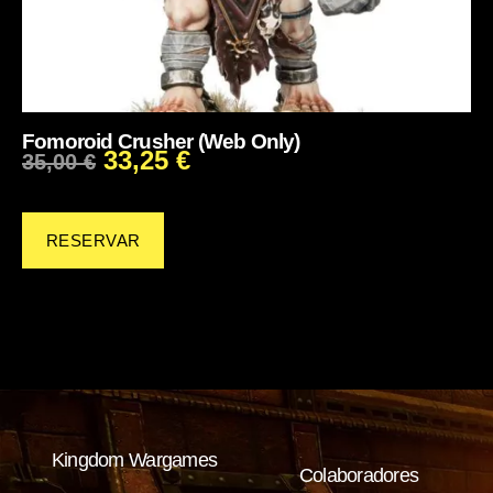
Fomoroid Crusher (Web Only)
33,25
€
35,00
€
RESERVAR
Kingdom Wargames
Colaboradores