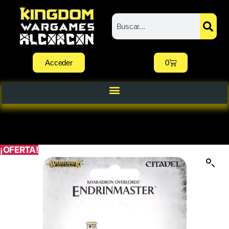
Acceder
0
¡OFERTA!