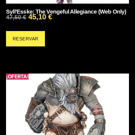
Syll’Esske: The Vengeful Allegiance (Web Only)
45,10
€
47,50
€
RESERVAR
¡OFERTA!