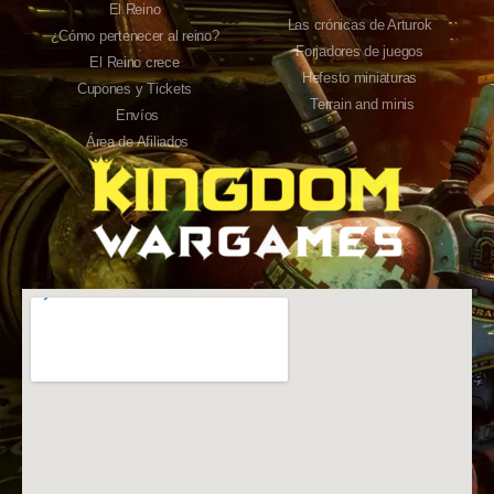
El Reino
Las crónicas de Arturok
¿Cómo pertenecer al reino?
Forjadores de juegos
El Reino crece
Hefesto miniaturas
Cupones y Tickets
Terrain and minis
Envíos
Área de Afiliados