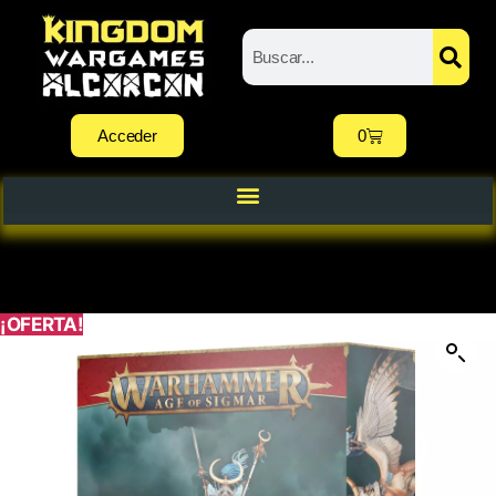
Acceder
0
¡OFERTA!