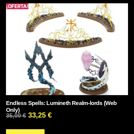
¡OFERTA!
Endless Spells: Lumineth Realm-lords (Web
Only)
33,25
€
35,00
€