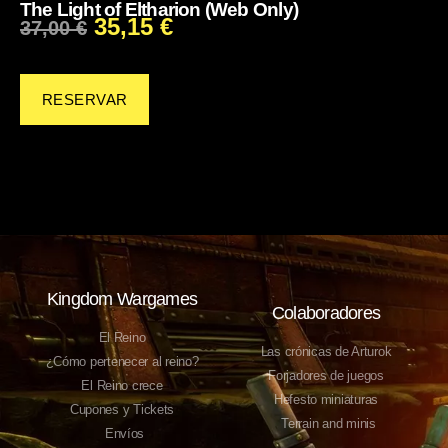
The Light of Eltharion (Web Only)
35,15
€
37,00
€
RESERVAR
Kingdom Wargames
Colaboradores
El Reino
Las crónicas de Arturok
¿Cómo pertenecer al reino?
Forjadores de juegos
El Reino crece
Hefesto miniaturas
Cupones y Tickets
Terrain and minis
Envíos