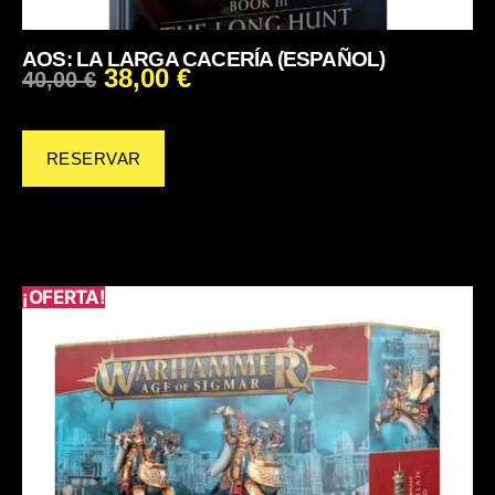
AOS: LA LARGA CACERÍA (ESPAÑOL)
38,00
€
40,00
€
RESERVAR
¡OFERTA!