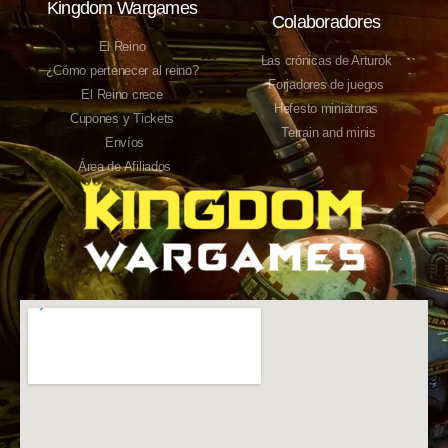
Kingdom Wargames
Colaboradores
El Reino
Las crónicas de Arturok
¿Cómo pertenecer al reino?
Forjadores de juegos
El Reino crece
Hefesto miniaturas
Cupones y Tickets
Terrain and minis
Envíos
Área de Afiliados