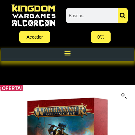
Acceder
0
¡OFERTA!