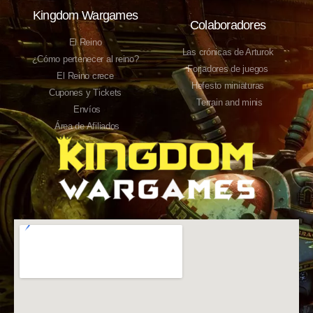
Kingdom Wargames
Colaboradores
El Reino
Las crónicas de Arturok
¿Cómo pertenecer al reino?
Forjadores de juegos
El Reino crece
Hefesto miniaturas
Cupones y Tickets
Terrain and minis
Envíos
Área de Afiliados