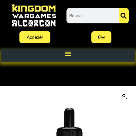
Acceder
0