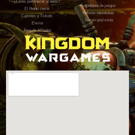
¿Cómo pertenecer al reino?
Forjadores de juegos
El Reino crece
Hefesto miniaturas
Cupones y Tickets
Terrain and minis
Envíos
Área de Afiliados