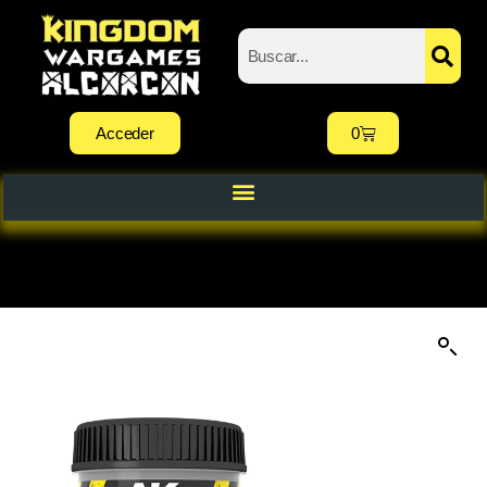
Acceder
0