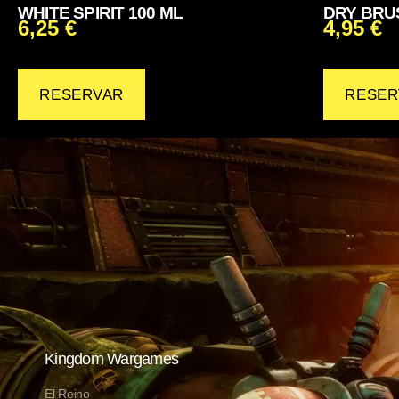
WHITE SPIRIT 100 ML
DRY BRUS
6,25
€
4,95
€
RESERVAR
RESER
Kingdom Wargames
El Reino