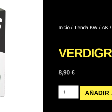
Inicio
/
Tienda KW
/
AK
VERDIGR
8,90
€
AÑADIR 