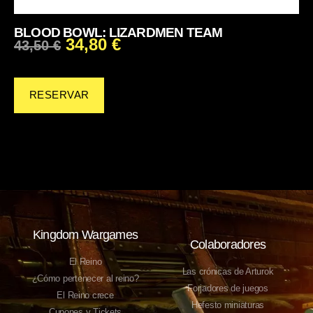
BLOOD BOWL: LIZARDMEN TEAM
34,80
€
43,50
€
RESERVAR
Kingdom Wargames
Colaboradores
El Reino
Las crónicas de Arturok
¿Cómo pertenecer al reino?
Forjadores de juegos
El Reino crece
Hefesto miniaturas
Cupones y Tickets