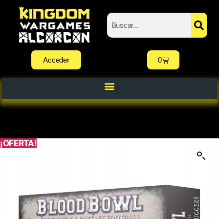
Acceder
0
¡OFERTA!