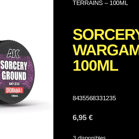
TERRAINS – 100ML
SORCERY
WARGAME
100ML
8435568331235
6,95
€
3 disponibles