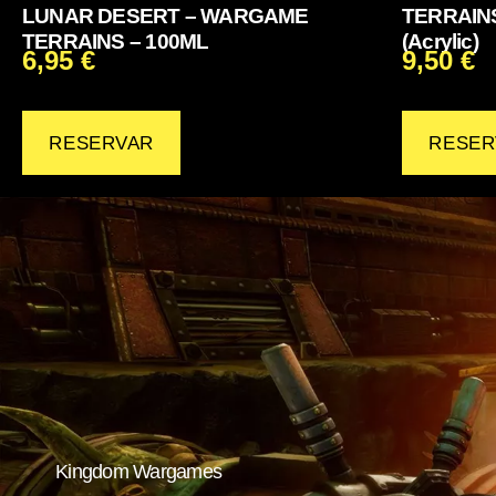
LUNAR DESERT – WARGAME
TERRAINS
TERRAINS – 100ML
(Acrylic)
6,95
€
9,50
€
RESERVAR
RESER
Kingdom Wargames