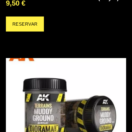
9,50
€
RESERVAR