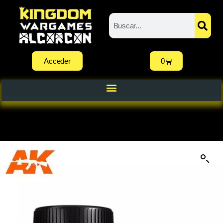
Acceder
0