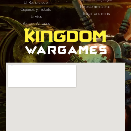
El Reino crece
Hefesto miniaturas
Cupones y Tickets
Terrain and minis
Envíos
Área de Afiliados