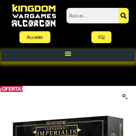
Acceder
0
¡OFERTA!