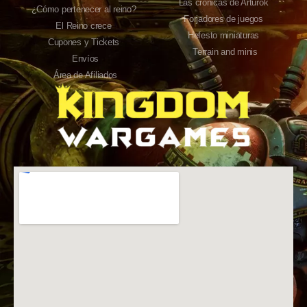
Las crónicas de Arturok
¿Cómo pertenecer al reino?
Forjadores de juegos
El Reino crece
Hefesto miniaturas
Cupones y Tickets
Terrain and minis
Envíos
Área de Afiliados