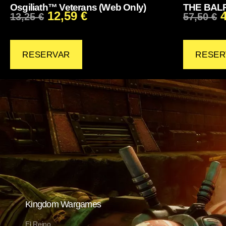
Osgiliath™ Veterans (Web Only)
THE BAL
12,59
€
13,25
€
57,50
€
RESERVAR
RESER
Kingdom Wargames
El Reino