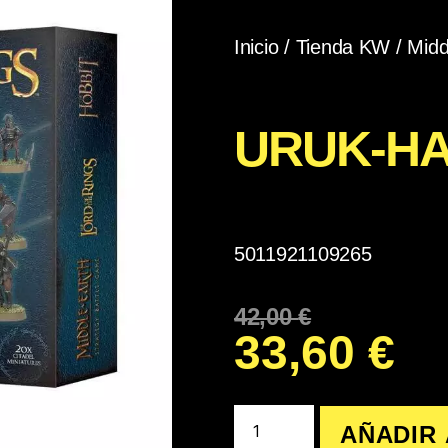
Inicio
/
Tienda KW
/
Midd
URUK-HA
5011921109265
42,00
€
33,60
€
AÑADIR 