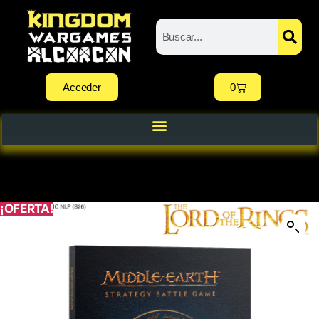
Acceder
0
¡OFERTA!