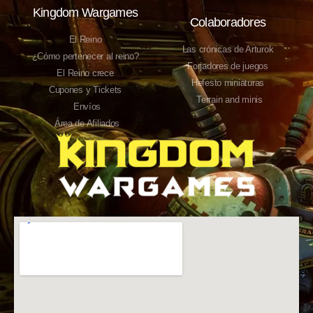
Kingdom Wargames
Colaboradores
El Reino
Las crónicas de Arturok
¿Cómo pertenecer al reino?
Forjadores de juegos
El Reino crece
Hefesto miniaturas
Cupones y Tickets
Terrain and minis
Envíos
Área de Afiliados