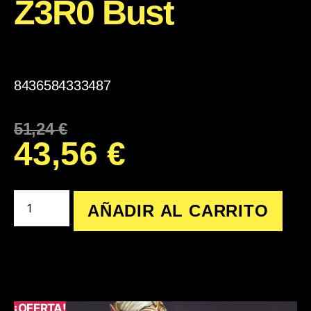
Z3R0 Bust
8436584333487
51,24
€
43,56
€
AÑADIR AL CARRITO
¡OFERTA!