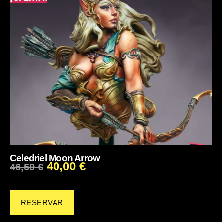
Celedriel Moon Arrow
40,00
€
46,59
€
RESERVAR