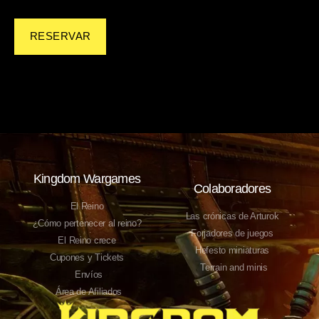
RESERVAR
Kingdom Wargames
Colaboradores
El Reino
Las crónicas de Arturok
¿Cómo pertenecer al reino?
Forjadores de juegos
El Reino crece
Hefesto miniaturas
Cupones y Tickets
Terrain and minis
Envíos
Área de Afiliados