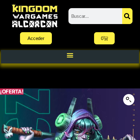
Acceder
0
¡OFERTA!