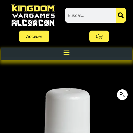
Acceder
0