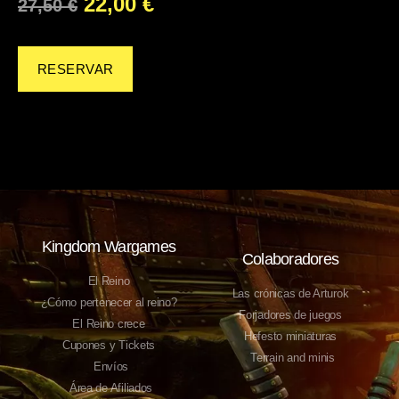
22,00
€
27,50
€
RESERVAR
Kingdom Wargames
Colaboradores
El Reino
Las crónicas de Arturok
¿Cómo pertenecer al reino?
Forjadores de juegos
El Reino crece
Hefesto miniaturas
Cupones y Tickets
Terrain and minis
Envíos
Área de Afiliados