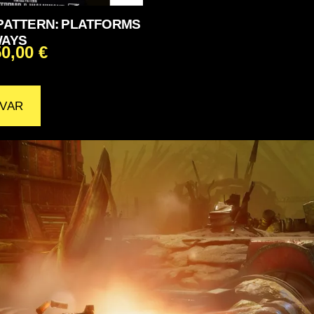
PATTERN: PLATFORMS
WAYS
50,00
€
VAR