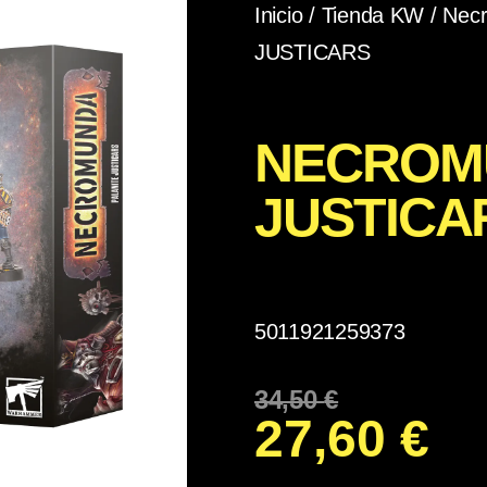
Inicio
/
Tienda KW
/
Nec
JUSTICARS
NECROMU
JUSTICA
5011921259373
34,50
€
27,60
€