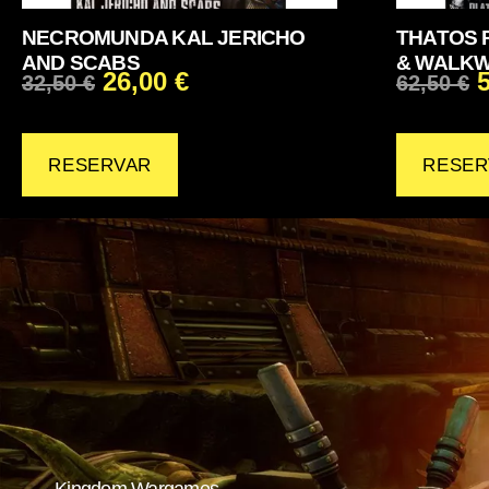
NECROMUNDA KAL JERICHO
THATOS 
AND SCABS
& WALK
26,00
€
32,50
€
62,50
€
RESERVAR
RESER
Kingdom Wargames