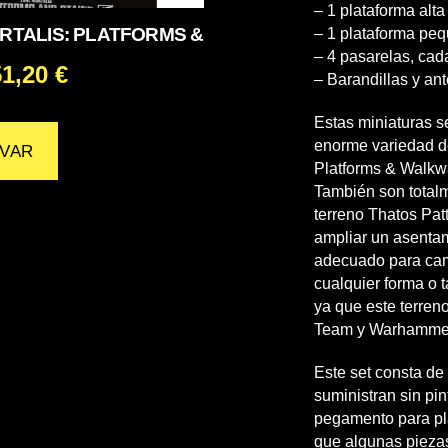
– 1 plataforma alta
RTALIS: PLATFORMS &
– 1 plataforma pe
– 4 pasarelas, cad
51,20
€
– Barandillas y an
Estas miniaturas 
enorme variedad de
VAR
Platforms & Walkw
También son totalm
terreno Thatos Patt
ampliar un asentam
adecuado para cam
cualquier forma o 
ya que este terreno
Team y Warhammer
Este set consta de
suministran sin pi
pegamento para plá
que algunas pieza