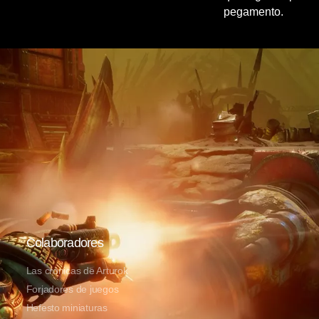
pegamento.
Colaboradores
Las crónicas de Arturok
Forjadores de juegos
Hefesto miniaturas