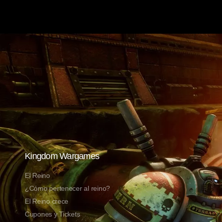
Kingdom Wargames
El Reino
¿Cómo pertenecer al reino?
El Reino crece
Cupones y Tickets