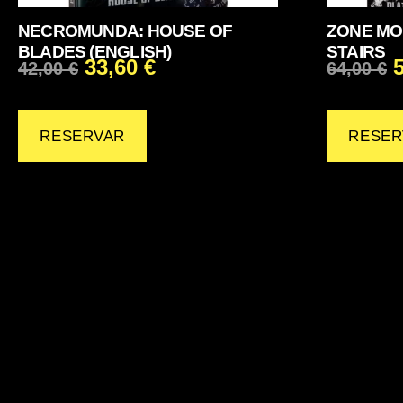
NECROMUNDA: HOUSE OF
ZONE MO
BLADES (ENGLISH)
STAIRS
33,60
€
42,00
€
64,00
€
RESERVAR
RESER