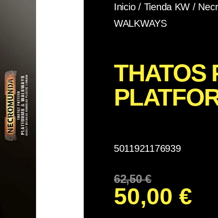
Inicio
/
Tienda KW
/
Nec
WALKWAYS
THATOS 
PLATFO
5011921176939
62,50
€
50,00
€