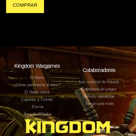
COMPRAR
Kingdom Wargames
Colaboradores
El Reino
Las crónicas de Arturok
¿Cómo pertenecer al reino?
Forjadores de juegos
El Reino crece
Hefesto miniaturas
Cupones y Tickets
Terrain and minis
Envíos
Área de Afiliados