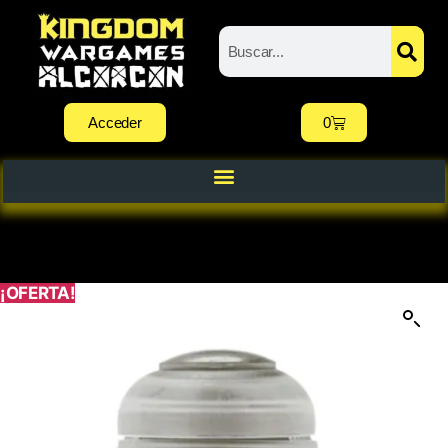
Acceder
0
¡OFERTA!