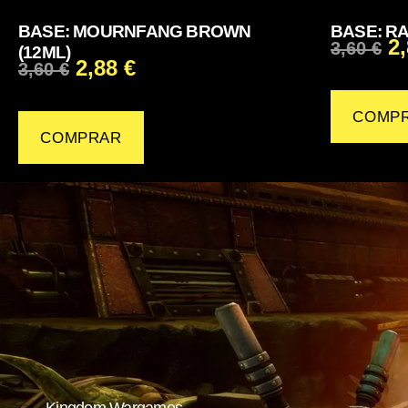
BASE: MOURNFANG BROWN
BASE: RA
2
3,60
€
(12ML)
2,88
€
3,60
€
COMP
COMPRAR
Kingdom Wargames