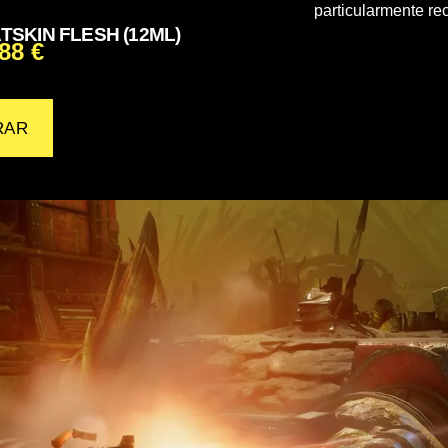
particularmente re
TSKIN FLESH (12ML)
,88
€
RAR