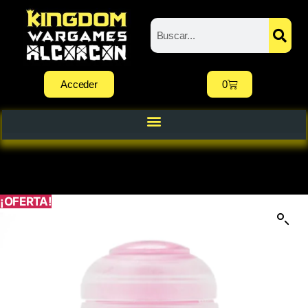
Acceder
0
¡OFERTA!