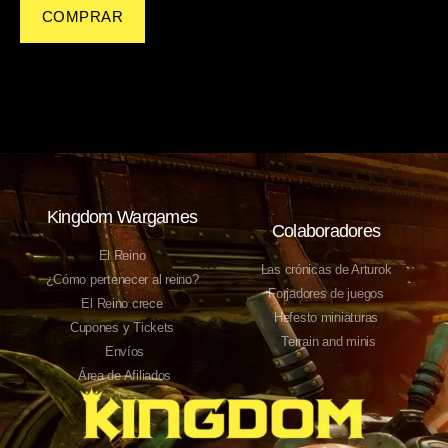
COMPRAR
Kingdom Wargames
Colaboradores
El Reino
Las crónicas de Arturok
¿Cómo pertenecer al reino?
Forjadores de juegos
El Reino crece
Hefesto miniaturas
Cupones y Tickets
Terrain and minis
Envíos
Área de Afiliados