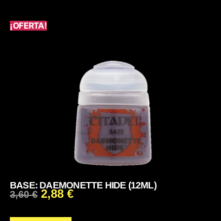
¡OFERTA!
BASE: DAEMONETTE HIDE (12ML)
2,88
€
3,60
€