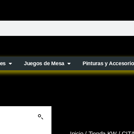
es
Juegos de Mesa
Pinturas y Accesori
Inicio
/
Tienda KW
/
CIT