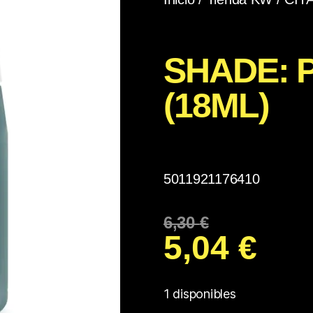
SHADE:
(18ML)
5011921176410
6,30
€
5,04
€
1 disponibles