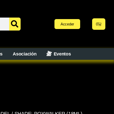
Acceder
0
os
Asociación
Eventos
ADEL
/ SHADE: POXWALKER (18ML)