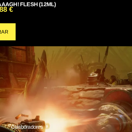
AAGH! FLESH (12ML)
,88
€
RAR
Colaboradores