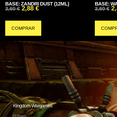
BASE: ZANDRI DUST (12ML)
BASE: WA
2,88
€
2
3,60
€
3,60
€
COMPRAR
COMP
Kingdom Wargames
El Reino