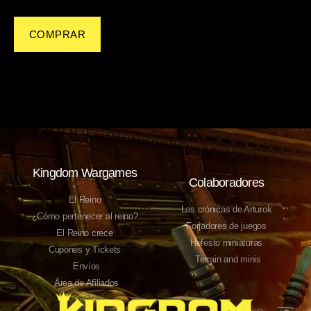
COMPRAR
Kingdom Wargames
Colaboradores
El Reino
Las crónicas de Arturok
¿Cómo pertenecer al reino?
Forjadores de juegos
El Reino crece
Hefesto miniaturas
Cupones y Tickets
Terrain and minis
Envíos
Área de Afiliados