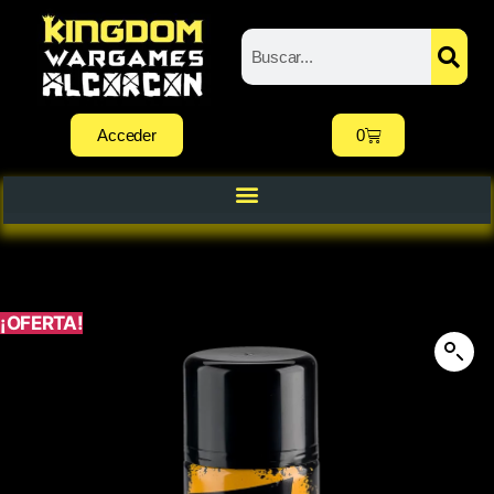
Acceder
0
¡OFERTA!