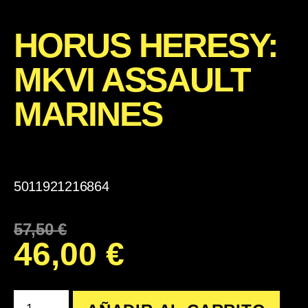
HORUS HERESY:
MKVI ASSAULT
MARINES
5011921216864
57,50
€
46,00
€