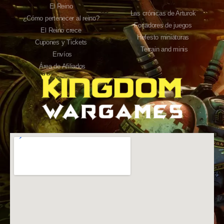
El Reino
Las crónicas de Arturok
¿Cómo pertenecer al reino?
Forjadores de juegos
El Reino crece
Hefesto miniaturas
Cupones y Tickets
Terrain and minis
Envíos
Área de Afiliados