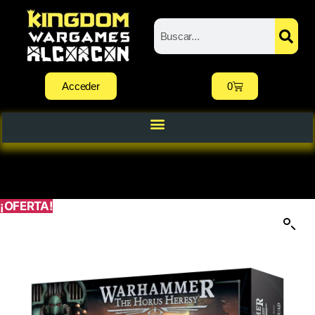
Acceder
0
¡OFERTA!