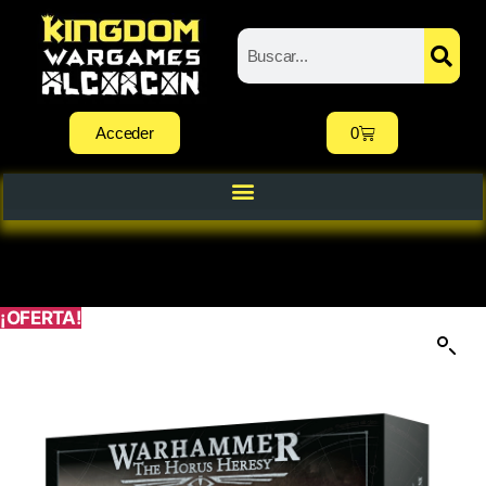
Acceder
0
¡OFERTA!