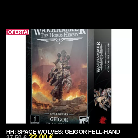
¡OFERTA!
HH: SPACE WOLVES: GEIGOR FELL-HAND
22,00
€
27,50
€