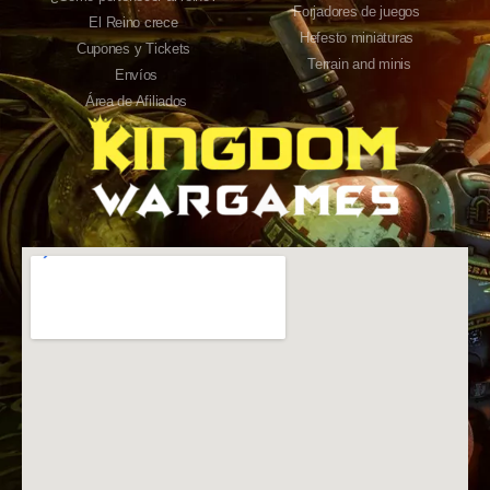
Forjadores de juegos
El Reino crece
Hefesto miniaturas
Cupones y Tickets
Terrain and minis
Envíos
Área de Afiliados