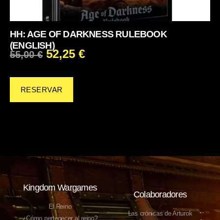
HH: AGE OF DARKNESS RULEBOOK
(ENGLISH)
52,25
€
55,00
€
RESERVAR
Kingdom Wargames
Colaboradores
El Reino
Las crónicas de Arturok
¿Cómo pertenecer al reino?