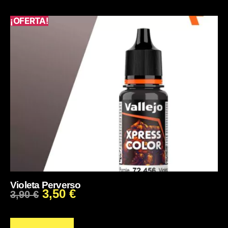
¡OFERTA!
Violeta Perverso
3,50
€
3,90
€