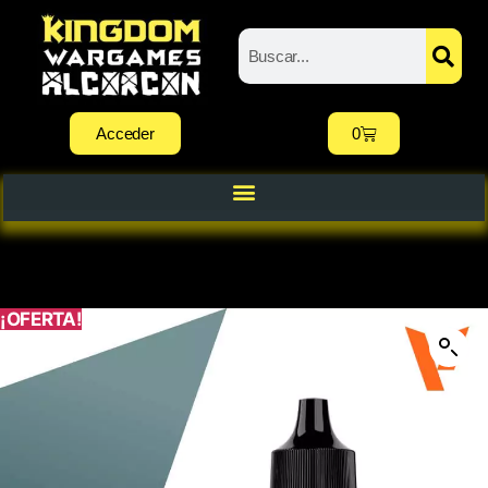
Acceder
0
¡OFERTA!