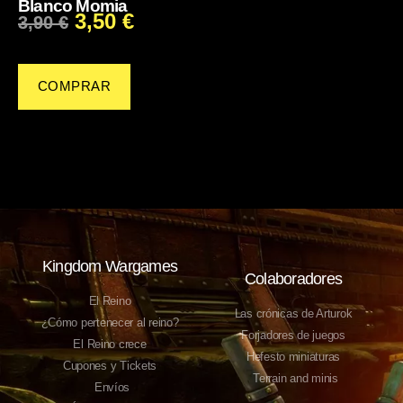
Blanco Momia
3,50
€
3,90
€
COMPRAR
Kingdom Wargames
Colaboradores
El Reino
Las crónicas de Arturok
¿Cómo pertenecer al reino?
Forjadores de juegos
El Reino crece
Hefesto miniaturas
Cupones y Tickets
Terrain and minis
Envíos