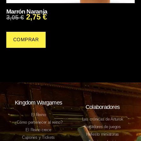
Marrón Naranja
2,75
€
3,05
€
COMPRAR
Kingdom Wargames
Colaboradores
El Reino
Las crónicas de Arturok
¿Cómo pertenecer al reino?
Forjadores de juegos
El Reino crece
Hefesto miniaturas
Cupones y Tickets