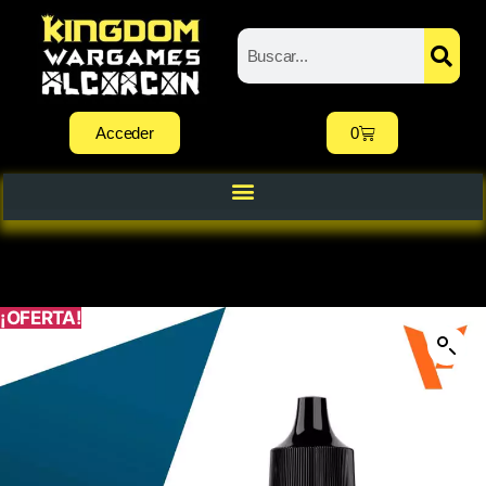
Acceder
0
¡OFERTA!