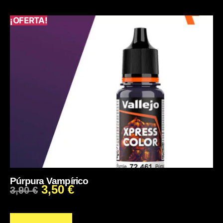
¡OFERTA!
Púrpura Vampírico
3,50
€
3,90
€