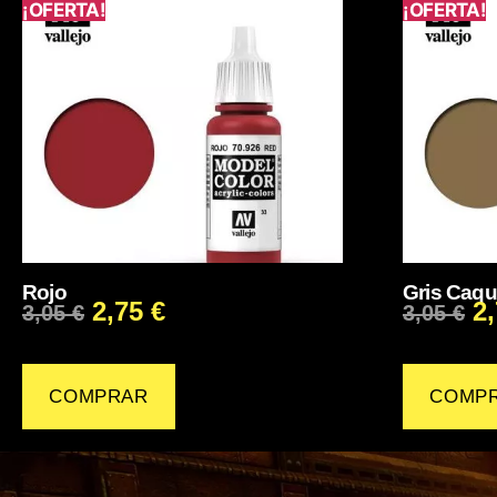
¡OFERTA!
¡OFERTA!
Rojo
Gris Caqu
2,75
€
2
3,05
€
3,05
€
COMPRAR
COMP