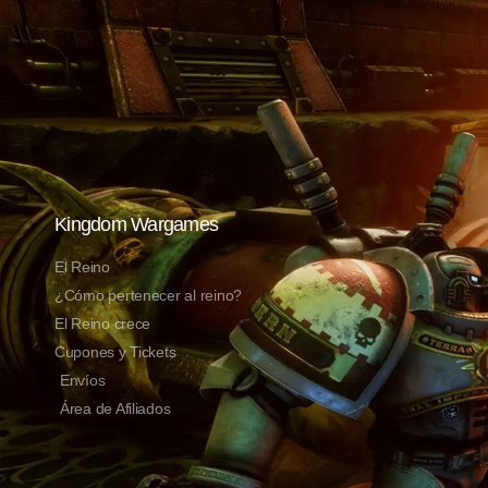
Kingdom Wargames
El Reino
¿Cómo pertenecer al reino?
El Reino crece
Cupones y Tickets
Envíos
Área de Afiliados