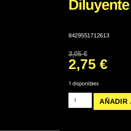
Diluyente
8429551712613
3,05
€
2,75
€
1 disponibles
AÑADIR 