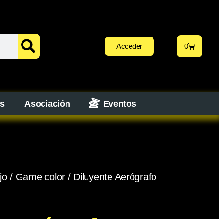
Acceder
0
os
Asociación
Eventos
jo
/
Game color
/ Diluyente Aerógrafo