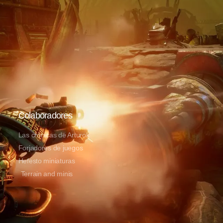
Colaboradores
Las crónicas de Arturok
Forjadores de juegos
Hefesto miniaturas
Terrain and minis