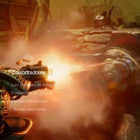
Colaboradores
Las crónicas de Arturok
Forjadores de juegos
Hefesto miniaturas
Terrain and minis