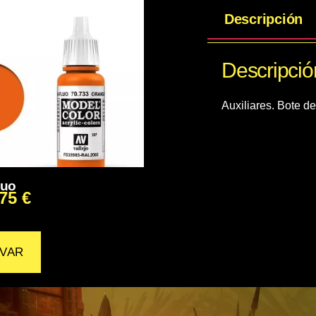
Descripción
Descripció
Auxiliares. Bote d
luo
,75
€
VAR