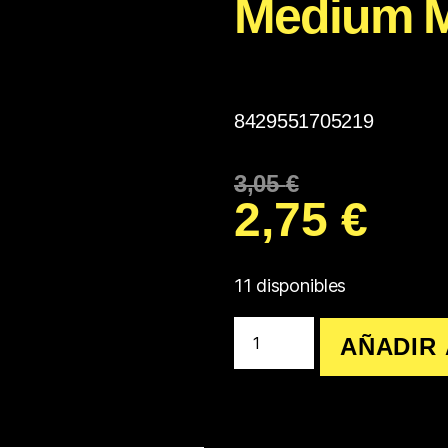
Medium M
8429551705219
3,05
€
2,75
€
11 disponibles
AÑADIR 