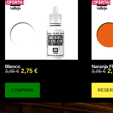
¡OFERTA!
¡OFERTA!
Blanco
Naranja F
2,75
€
2
3,05
€
3,05
€
COMPRAR
RESER