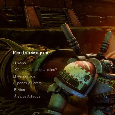
Kingdom Wargames
El Reino
¿Cómo pertenecer al reino?
El Reino crece
Cupones y Tickets
Envíos
Área de Afiliados